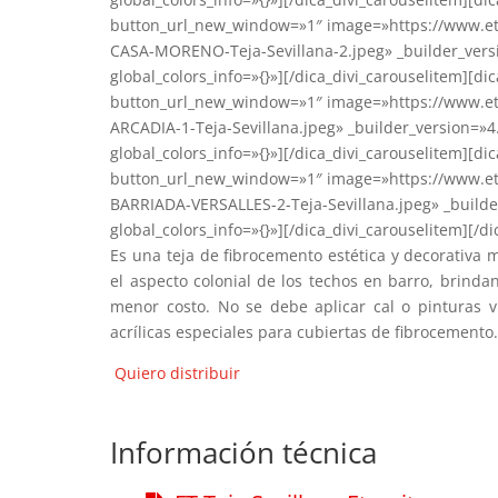
button_url_new_window=»1″ image=»https://www.et
CASA-MORENO-Teja-Sevillana-2.jpeg» _builder_vers
global_colors_info=»{}»][/dica_divi_carouselitem][di
button_url_new_window=»1″ image=»https://www.et
ARCADIA-1-Teja-Sevillana.jpeg» _builder_version=»
global_colors_info=»{}»][/dica_divi_carouselitem][di
button_url_new_window=»1″ image=»https://www.et
BARRIADA-VERSALLES-2-Teja-Sevillana.jpeg» _builde
global_colors_info=»{}»][/dica_divi_carouselitem][/di
Es una teja de fibrocemento estética y decorativa
el aspecto colonial de los techos en barro, brinda
menor costo. No se debe aplicar cal o pinturas vin
acrílicas especiales para cubiertas de fibrocemento
Quiero distribuir
Información técnica