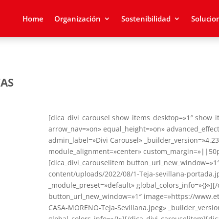
Home
Organización
Sostenibilidad
Solucio
TAS
[dica_divi_carousel show_items_desktop=»1″ show_
arrow_nav=»on» equal_height=»on» advanced_effect
admin_label=»Divi Carousel» _builder_version=»4.2
module_alignment=»center» custom_margin=»||50px|
[dica_divi_carouselitem button_url_new_window=»1
content/uploads/2022/08/1-Teja-sevillana-portada.j
_module_preset=»default» global_colors_info=»{}»][/
button_url_new_window=»1″ image=»https://www.et
CASA-MORENO-Teja-Sevillana.jpeg» _builder_versio
global_colors_info=»{}»][/dica_divi_carouselitem][di