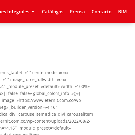
nes Integrales
Catálogos
Prensa
Contacto
BIM
items_tablet=»1″ centermode=»on»
=»1″ image_force_fullwidth=»on»
3.4″ _module_preset=»default» width=»100%»
|false|false» global_colors_info=»{}»]
″ image=»https://www.eternit.com.co/wp-
peg» _builder_version=»4.16″
dica_divi_carouselitem][dica_divi_carouselitem
ernit.com.co/wp-content/uploads/2022/08/2-
n=»4.16″ _module_preset=»default»
ca_divi_carouselitem